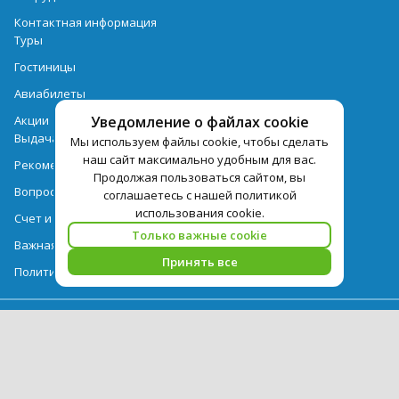
Контактная информация
Туры
Гостиницы
Авиабилеты
Уведомление о файлах cookie
Акции
Выдача документов
Мы используем файлы cookie, чтобы сделать
наш сайт максимально удобным для вас.
Рекомендации
Продолжая пользоваться сайтом, вы
Вопрос-ответ
соглашаетесь с нашей политикой
использования cookie.
Счет и оплата
Только важные cookie
Важная информация по турпродукту
Принять все
Политика обработки персональных данных
PEGAS Touristik — ведущий оператор туристических услуг в РФ и
СНГ. © 2026
Использование текстов и фотографий с сайта pegast.ru
допускается только с письменного разрешения компании
PEGAS Touristik.