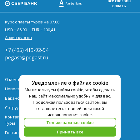
Все способы
оплаты
Курс оплаты туров на 07.08
USD = 86,90
EUR = 100,41
Архив курсов
+7 (495) 419-92-94
pegast@pegast.ru
О компании
Уведомление о файлах cookie
Новости
Мы используем файлы cookie, чтобы сделать
наш сайт максимально удобным для вас.
Вакансии
Продолжая пользоваться сайтом, вы
Сотрудничество
соглашаетесь с нашей политикой
использования cookie.
Контактная информация
Только важные cookie
Туры
Принять все
Гостиницы