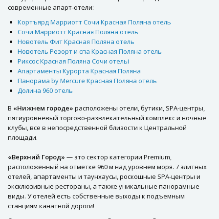
современные апарт-отели:
Кортъярд Марриотт Сочи Красная Поляна отель
Сочи Марриотт Красная Поляна отель
Новотель Фит Красная Поляна отель
Новотель Резорт и спа Красная Поляна отель
Риксос Красная Поляна Сочи отельi
Апартаменты Курорта Красная Поляна
Панорама by Mercure Красная Поляна отель
Долина 960 отель
В
«Нижнем городе»
расположены отели, бутики, SPA-центры,
пятиуровневый торгово-развлекательный комплекс и ночные
клубы, все в непосредственной близости к Центральной
площади.
«Верхний Город»
— это сектор категории Premium,
расположенный на отметке 960 м над уровнем моря. 7 элитных
отелей, апартаменты и таунхаусы, роскошные SPA-центры и
эксклюзивные рестораны, а также уникальные панорамные
виды. У отелей есть собственные выходы к подъемным
станциям канатной дороги!